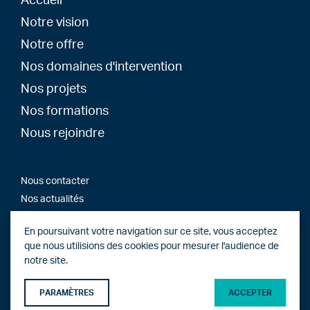
Accueil
Notre vision
Notre offre
Nos domaines d'intervention
Nos projets
Nos formations
Nous rejoindre
Nous contacter
Nos actualités
En poursuivant votre navigation sur ce site, vous acceptez
que nous utilisions des cookies pour mesurer l'audience de
Copyright 2026 © OTCE Groupe - Tous droits réservés
notre site.
Mentions légales
Site web par
Pepponito
PARAMÈTRES
ACCEPTER