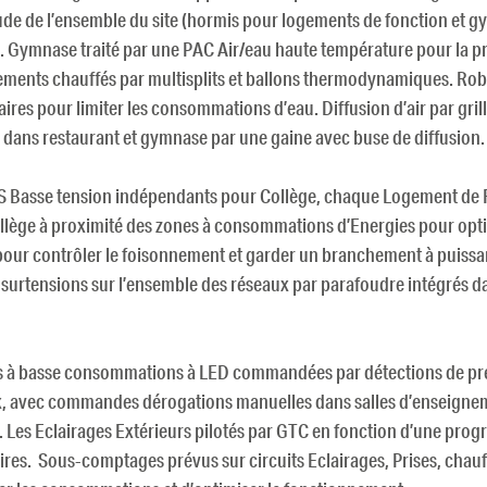
de de l’ensemble du site (hormis pour logements de fonction et gy
 Gymnase traité par une PAC Air/eau haute température pour la p
ements chauffés par multisplits et ballons thermodynamiques. Robi
ires pour limiter les consommations d’eau. Diffusion d’air par grill
ir dans restaurant et gymnase par une gaine avec buse de diffusion.
Basse tension indépendants pour Collège, chaque Logement de F
ège à proximité des zones à consommations d’Energies pour optimi
pour contrôler le foisonnement et garder un branchement à puissan
 surtensions sur l’ensemble des réseaux par parafoudre intégrés d
es à basse consommations à LED commandées par détections de p
x, avec commandes dérogations manuelles dans salles d’enseignem
s. Les Eclairages Extérieurs pilotés par GTC en fonction d’une pro
ires. Sous-comptages prévus sur circuits Eclairages, Prises, chauf