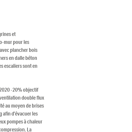
rines et
uo-mur pour les
 avec plancher bois
hers en dalle béton
es escaliers sont en
 2020 -20% objectif
ventilation double flux
aité au moyen de brises
g afin d’évacuer les
deux pompes à chaleur
 compression. La