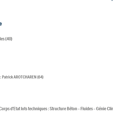
e
es (40)
s : Patrick AROTCHAREN (64)
orps d’Etat lots techniques : Structure Béton – Fluides – Génie Cl