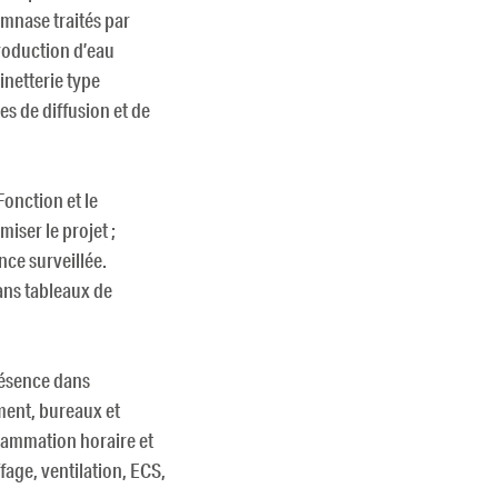
mnase traités par
roduction d’eau
netterie type
es de diffusion et de
onction et le
ser le projet ;
ce surveillée.
ans tableaux de
résence dans
ent, bureaux et
grammation horaire et
fage, ventilation, ECS,