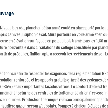
ouvrage
Niveau bas rdc, plancher béton armé coulé en place porté par long
ris caniveau, siphon de sol. Murs porteurs en voile armé et en d
teuse en élévation sur façade en poteau bois tramé tous les 1,60 m
ure horizontale dans circulations du collège constituée par planc
tir de prédalles, finition apte à recevoir les revêtements de sol. L
nt conçu afin de respecter les exigences de la règlementation RE
’isolation renforcée et les apports gratuits grâce à des systèmes de 
(>85%) et aux importantes façades vitrées. Le confort d’été est tr
ionnement nocturne des centrales de traitement d’air en free-coolin
 en journée. Production thermique réalisée principalement par 
haudière gaz en secours/appoints. Pompes à chaleur 3 étages de