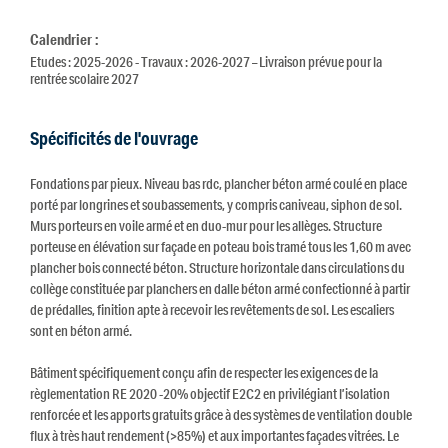
Calendrier :
Etudes : 2025-2026 - Travaux : 2026-2027 – Livraison prévue pour la
rentrée scolaire 2027
Spécificités de l'ouvrage
Fondations par pieux. Niveau bas rdc, plancher béton armé coulé en place
porté par longrines et soubassements, y compris caniveau, siphon de sol.
Murs porteurs en voile armé et en duo-mur pour les allèges. Structure
porteuse en élévation sur façade en poteau bois tramé tous les 1,60 m avec
plancher bois connecté béton. Structure horizontale dans circulations du
collège constituée par planchers en dalle béton armé confectionné à partir
de prédalles, finition apte à recevoir les revêtements de sol. Les escaliers
sont en béton armé.
Bâtiment spécifiquement conçu afin de respecter les exigences de la
règlementation RE 2020 -20% objectif E2C2 en privilégiant l’isolation
renforcée et les apports gratuits grâce à des systèmes de ventilation double
flux à très haut rendement (>85%) et aux importantes façades vitrées. Le