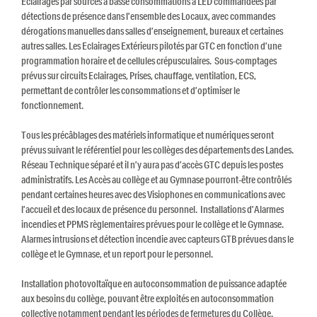
Eclairages par sources à basse consommations à LED commandées par
détections de présence dans l’ensemble des Locaux, avec commandes
dérogations manuelles dans salles d’enseignement, bureaux et certaines
autres salles. Les Eclairages Extérieurs pilotés par GTC en fonction d’une
programmation horaire et de cellules crépusculaires. Sous-comptages
prévus sur circuits Eclairages, Prises, chauffage, ventilation, ECS,
permettant de contrôler les consommations et d’optimiser le
fonctionnement.
Tous les précâblages des matériels informatique et numériques seront
prévus suivant le référentiel pour les collèges des départements des Landes.
Réseau Technique séparé et il n’y aura pas d’accès GTC depuis les postes
administratifs. Les Accès au collège et au Gymnase pourront-être contrôlés
pendant certaines heures avec des Visiophones en communications avec
l’accueil et des locaux de présence du personnel. Installations d’Alarmes
incendies et PPMS règlementaires prévues pour le collège et le Gymnase.
Alarmes intrusions et détection incendie avec capteurs GTB prévues dans le
collège et le Gymnase, et un report pour le personnel.
Installation photovoltaïque en autoconsommation de puissance adaptée
aux besoins du collège, pouvant être exploités en autoconsommation
collective notamment pendant les périodes de fermetures du Collège.