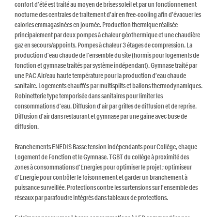
confort d’été est traité au moyen de brises soleil et par un fonctionnement
nocturne des centrales de traitement d’air en free-cooling afin d’évacuer les
calories emmagasinées en journée. Production thermique réalisée
principalement par deux pompes à chaleur géothermique et une chaudière
gaz en secours/appoints. Pompes à chaleur 3 étages de compression. La
production d’eau chaude de l’ensemble du site (hormis pour logements de
fonction et gymnase traités par système indépendant). Gymnase traité par
une PAC Air/eau haute température pour la production d’eau chaude
sanitaire. Logements chauffés par multisplits et ballons thermodynamiques.
Robinetterie type temporisée dans sanitaires pour limiter les
consommations d’eau. Diffusion d’air par grilles de diffusion et de reprise.
Diffusion d’air dans restaurant et gymnase par une gaine avec buse de
diffusion.
Branchements ENEDIS Basse tension indépendants pour Collège, chaque
Logement de Fonction et le Gymnase. TGBT du collège à proximité des
zones à consommations d’Energies pour optimiser le projet ; optimiseur
d’Energie pour contrôler le foisonnement et garder un branchement à
puissance surveillée. Protections contre les surtensions sur l’ensemble des
réseaux par parafoudre intégrés dans tableaux de protections.